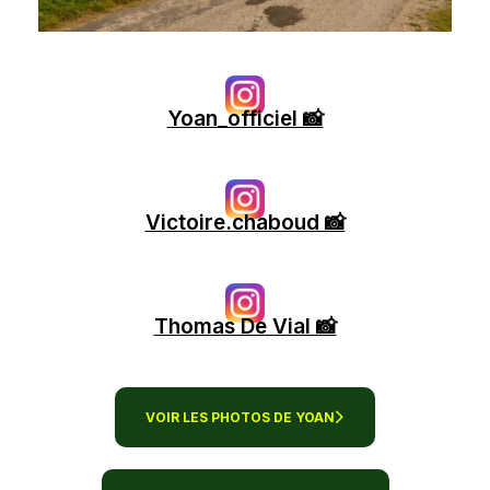
Yoan_officiel 📸
Victoire.chaboud 📸
Thomas De Vial 📸
VOIR LES PHOTOS DE YOAN