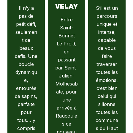
VELAY
Il n’y a
S’il est un
pas de
parcours
Entre
petit défi,
unique et
Saint-
seulemen
intense,
Bonnet
t de
capable
Le Froid,
beaux
de vous
en
défis. Une
faire
passant
boucle
traverser
par Saint-
dynamiqu
toutes les
Julien-
e,
émotions,
Molhesab
entourée
c’est bien
ate, pour
de sapins,
celui qui
une
parfaite
sillonne
arrivée à
pour
toutes les
Raucoule
tous… y
commune
s ce
compris
s du Haut
nouveau