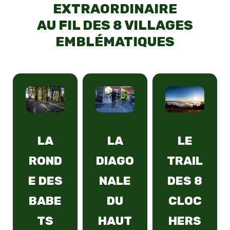
EXTRAORDINAIRE
AU FIL DES 8 VILLAGES
EMBLÉMATIQUES
LA
LA
LE
ROND
DIAGO
TRAIL
E DES
NALE
DES 8
BABE
DU
CLOC
TS
HAUT
HERS