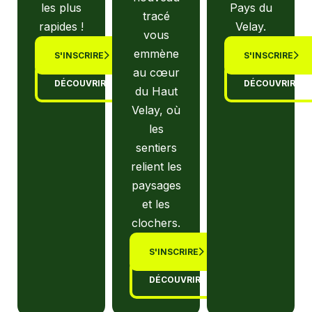
les plus
Pays du
tracé
rapides !
Velay.
vous
emmène
S'INSCRIRE
S'INSCRIRE
au cœur
DÉCOUVRIR
DÉCOUVRIR
du Haut
Velay, où
les
sentiers
relient les
paysages
et les
clochers.
S'INSCRIRE
DÉCOUVRIR