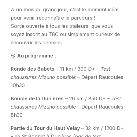
À un mois du grand jour, c’est le moment idéal
pour venir reconnaître le parcours !
Sortie ouverte à tous les traileurs, que vous
soyez inscrit au T8C ou simplement curieux de
découvrir les chemins.
🎯
Au programme
:
Ronde des Babets
– 11 km / 300 D+ –
Test
chaussures Mizuno possible
– Départ Raucoules
10h30
Boucle de la Dunières
– 26 km / 850 D+ –
Test
chaussures Mizuno possible
– Départ Raucoules
8h30
Partie du Tour du Haut Velay
– 32 km / 1200 D+
– de St Bonnet à Dunières (
pas de test